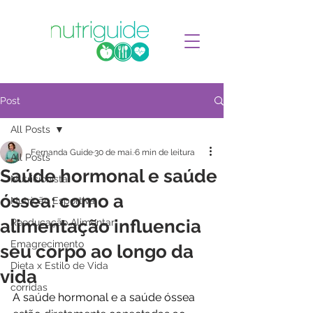
Post
All Posts
Fernanda Guide
30 de mai.
6 min de leitura
All Posts
Saúde hormonal e saúde
Nutricionista
óssea: como a
Nutrição Esportiva
alimentação influencia
Reeducação Alimentar
Emagrecimento
seu corpo ao longo da
Dieta x Estilo de Vida
vida
corridas
A saúde hormonal e a saúde óssea 