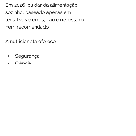
Em 2026, cuidar da alimentação 
sozinho, baseado apenas em 
tentativas e erros, não é necessário, 
nem recomendado.
A nutricionista oferece:
Segurança
Ciência
Acolhimento
Estratégia de longo prazo
Mais do que uma dieta, ela entrega 
autonomia, conhecimento e cuidado 
individualizado.
Procurar uma nutricionista em 2026 
não é luxo, nem exagero. É uma 
escolha consciente por saúde, 