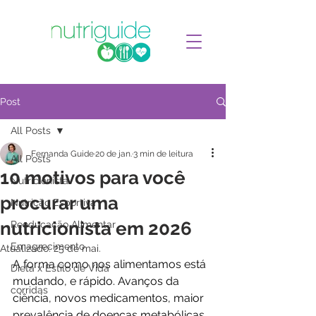
Post
All Posts
Fernanda Guide
20 de jan.
3 min de leitura
All Posts
10 motivos para você
Nutricionista
procurar uma
Nutrição Esportiva
nutricionista em 2026
Reeducação Alimentar
Emagrecimento
Atualizado:
25 de mai.
A forma como nos alimentamos está 
Dieta x Estilo de Vida
mudando, e rápido. Avanços da 
corridas
ciência, novos medicamentos, maior 
prevalência de doenças metabólicas, 