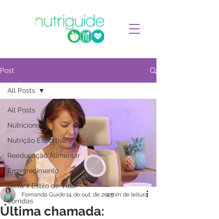
Post
All Posts
All Posts
Nutricionista
Nutrição Esportiva
Reeducação Alimentar
Emagrecimento
Dieta x Estilo de Vida
Fernanda Guide
14 de out. de 2025
4 min de leitura
corridas
Última chamada: