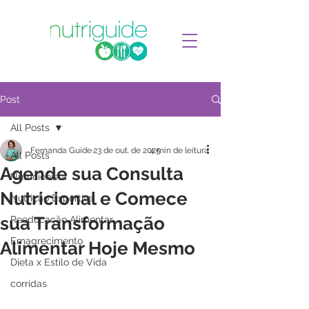
Post
All Posts
Fernanda Guide
23 de out. de 2025
4 min de leitura
All Posts
Agende sua Consulta
Nutricionista
Nutricional e Comece
Nutrição Esportiva
sua Transformação
Reeducação Alimentar
Emagrecimento
Alimentar Hoje Mesmo
Dieta x Estilo de Vida
corridas