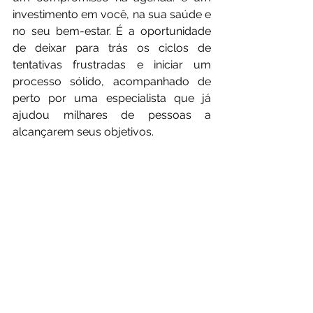
investimento em você, na sua saúde e 
no seu bem-estar. É a oportunidade 
de deixar para trás os ciclos de 
tentativas frustradas e iniciar um 
processo sólido, acompanhado de 
perto por uma especialista que já 
ajudou milhares de pessoas a 
alcançarem seus objetivos.
Conclusão: sua saúde 
merece prioridade
Se você deseja transformar sua vida 
através da alimentação, o momento é 
agora. A NutriGuide, sob a 