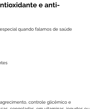
ntioxidante e anti-
especial quando falamos de saúde 
ntes
grecimento, controle glicêmico e 
as, congeladas, em vitaminas, iogurtes ou 